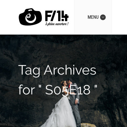
MENU
Tag Archives
for " S05E18 "